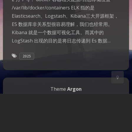
/var/lib/docker/containers ELK 指的是
夜间模式
Elasticsearch、Logstash、Kibana三大开源框架，
Sans Serif
Serif
ES 数据库非关系型很容易理解，我们也经常用。
Kibana 就是一个数据可视化工具。而其中的
浅阴影
深阴影
LogStash 出现的目的是将日志传递到 Es 数据…
关闭
日落
暗化
灰度
2025
Theme
Argon
本站已勉强运行：1649 天 6 小时 20 分 17 秒
| 耗时 0.349 秒 | 查询 25 次 | 内存 16.18 MB |
Copyright © 2022 - 2025 Shule