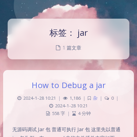
标签：
jar
1 篇文章
How to Debug a jar
2024-1-28 10:21
|
1,186
|
杂
|
0
|
2024-1-28 10:21
558 字
|
4 分钟
夜间模式
无源码调试 Jar 包 普通可执行 Jar 包 这里先以普通