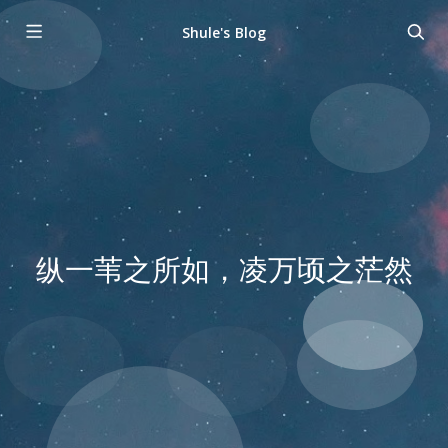
Shule's Blog
纵一苇之所如，凌万顷之茫然