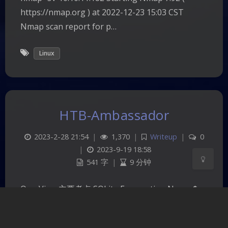
https://nmap.org ) at 2022-12-23 15:03 CST
Nmap scan report for p…
夜间模式
Linux
Sans Serif
Serif
浅阴影
深阴影
HTB-Ambassador
关闭
日落
暗化
灰度
2023-2-28 21:54
|
1,370
|
Writeup
|
0
|
2023-9-19 18:58
541 字
|
9 分钟
OverView 主要考点 SQLite Enurmation Namp $
nmap -sV -sC 10.10.11.183 Starting Nmap 7.92 (
https://nmap.org ) at 2023-01-04 13:45 CST