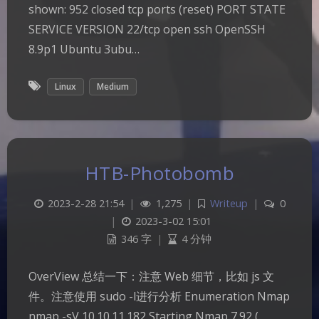
shown: 952 closed tcp ports (reset) PORT STATE
SERVICE VERSION 22/tcp open ssh OpenSSH
8.9p1 Ubuntu 3ubu…
Linux
Medium
HTB-Photobomb
2023-2-28 21:54
|
1,275
|
Writeup
|
0
|
2023-3-02 15:01
346 字
|
4 分钟
OverView 总结一下：注意 Web 细节，比如 js 文
件。注意使用 sudo -l进行分析 Enumeration Nmap
nmap -sV 10.10.11.182 Starting Nmap 7.92 (