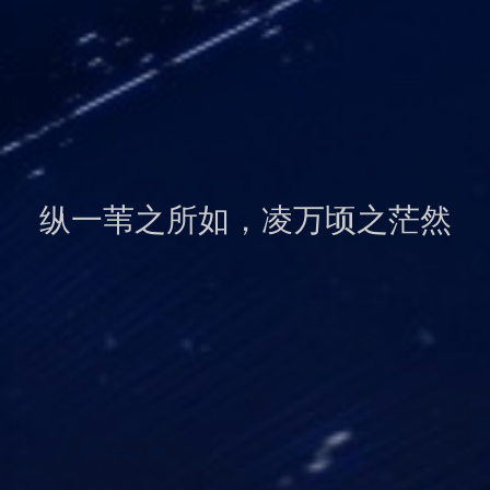
纵一苇之所如，凌万顷之茫然